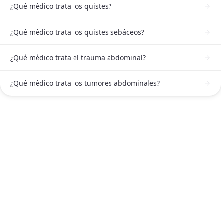
¿Qué médico trata los quistes?
¿Qué médico trata los quistes sebáceos?
¿Qué médico trata el trauma abdominal?
¿Qué médico trata los tumores abdominales?
ATENCIÓN DE CIRUJANO GENERAL Y LAPAROSCÓPICO EN
ESTADO DE MÉXICO
Contactar a un Cirujano general y
laparoscópico en Estado de México ahora
Escríbenos por WhatsApp o llámanos, será un placer
atenderte.