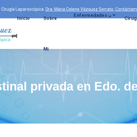
 y Cirugía Laparoscópica.
Dra. Maria Celene Vázquez Serrato, Contáctam
Enfermedades
Inicio
Sobre
Cirug
Mi
stinal privada en Edo. d