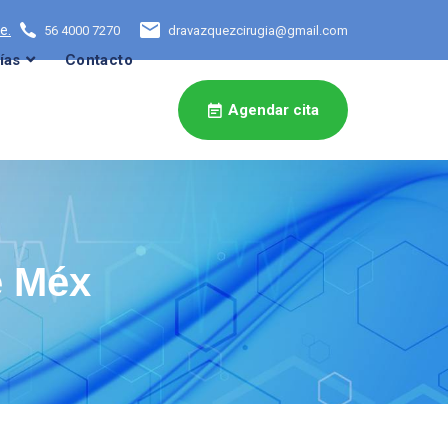
e.
56 4000 7270
dravazquezcirugia@gmail.com
ías
Contacto
Agendar cita
e Méx