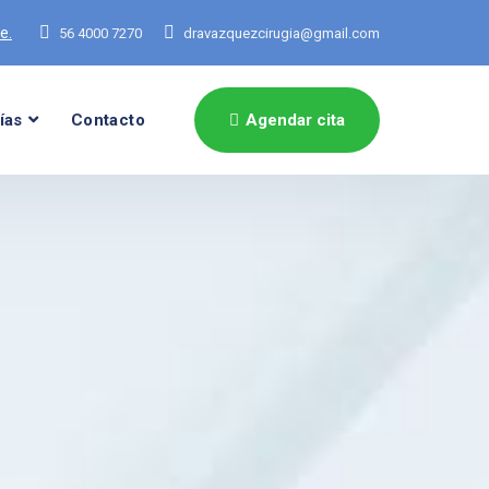
e.
56 4000 7270
dravazquezcirugia@gmail.com
ías
Contacto
Agendar cita