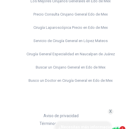
Los Mejores Cirujanos Generales en Edo de Mex
Precio Consulta Cirujano General Edo de Mex
Cirugía Laparoscópica Precio en Edo de Mex
Servicio de Cirugía General en López Mateos
Cirugía General Especialidad en Naucalpan de Juárez
Buscar un Cirujano General en Edo de Mex
Busco un Doctor en Cirugía General en Edo de Mex
Médico Cirujano General Edo de Mex
Clínica de Cirugía General en Edo de Mex
X
Aviso de privacidad
Doctor en Cirugía Laparoscopia en Edo de Mex
Términos y Condiciones
¿Necesitas más información o agend
1