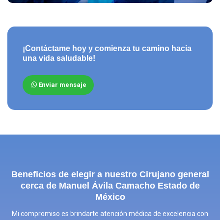
¡Contáctame hoy y comienza tu camino hacia
una vida saludable!
Enviar mensaje
Beneficios de elegir a nuestro
Cirujano general
cerca de Manuel Ávila Camacho Estado de
México
Mi compromiso es brindarte atención médica de excelencia con