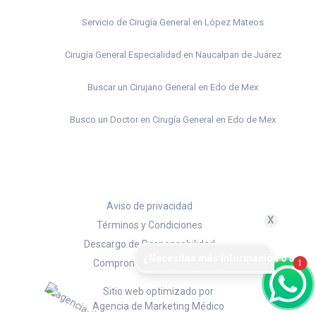
Servicio de Cirugía General en López Mateos
Cirugía General Especialidad en Naucalpan de Juárez
Buscar un Cirujano General en Edo de Mex
Busco un Doctor en Cirugía General en Edo de Mex
Médico Cirujano General Edo de Mex
Clínica de Cirugía General en Edo de Mex
Aviso de privacidad
Doctor en Cirugía Laparoscopia en Edo de Mex
X
Términos y Condiciones
Descargo de Responsabilidad
Cirujano General Certificado en Edo de Mex
¿Necesitas más información o agend
Compromiso de Ética Médica
1
Cirujano General Privado en Edo de Mex
Sitio web optimizado por
Agencia de Marketing Médico
Costo de Cirugía Gastrointestinal en Edo de Mex