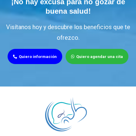
¡No hay excusa para no gozar de
buena salud!
Visítanos hoy y descubre los beneficios que te
ofrezco.
Quiero información
Quiero agendar una cita